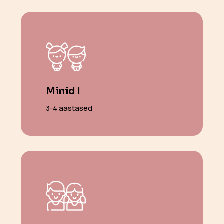
Minid I
3-4 aastased