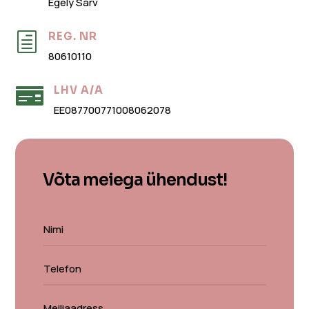
Egely Sarv
REG. NR
h
80610110
LHV A/A

EE087700771008062078
Võta meiega ühendust!