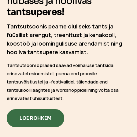
hubases ja hoolivas
tantsuperes!
Tantsutsoonis peame oluliseks tantsija
füüsilist arengut, treenitust ja kehakooli,
koostöö ja loomingulisuse arendamist ning
hooliva tantsupere kasvamist.
Tantsutsooni õpilased saavad võimaluse tantsida
erinevatel esinemistel, panna end proovile
tantsuvõistlustel ja -festivalidel, täiendada end
tantsukooli laagrites ja workshoppidel ning võtta osa
erinevatest ühisüritustest.
LOE ROHKEM