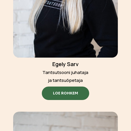
Egely Sarv
Tantsutsooni juhataja
ja tantsuõpetaja
LOE ROHKEM