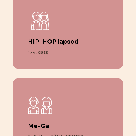
HIP-HOP lapsed
1.-4. klass
Me-Ga