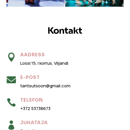
Jälgi meid Instagramis
Kontakt
AADRESS

Lossi 15, I korrus, Viljandi
E-POST

tantsutsoon@gmail.com
TELEFON

+372 53738673
JUHATAJA
