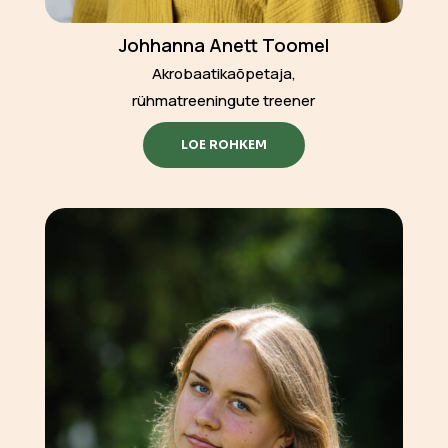
Johhanna Anett Toomel
Akrobaatikaõpetaja,
rühmatreeningute treener
LOE ROHKEM