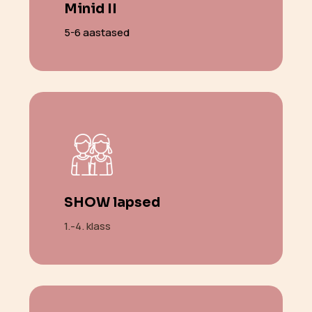
Minid II
5-6 aastased
SHOW lapsed
1.-4. klass