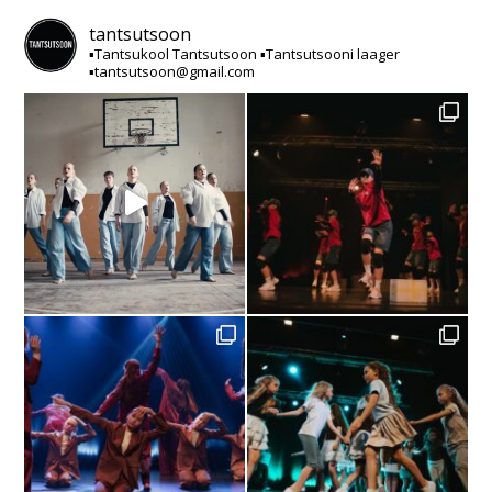
tantsutsoon
▪️Tantsukool Tantsutsoon
▪️Tantsutsooni laager
▪️tantsutsoon@gmail.com