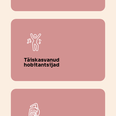
Täiskasvanud
hobitantsijad