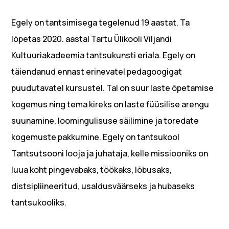
Egely on tantsimisega tegelenud 19 aastat. Ta
lõpetas 2020. aastal Tartu Ülikooli Viljandi
Kultuuriakadeemia tantsukunsti eriala. Egely on
täiendanud ennast erinevatel pedagoogigat
puudutavatel kursustel. Tal on suur laste õpetamise
kogemus ning tema kireks on laste füüsilise arengu
suunamine, loomingulisuse säilimine ja toredate
kogemuste pakkumine. Egely on tantsukool
Tantsutsooni looja ja juhataja, kelle missiooniks on
luua koht pingevabaks, töökaks, lõbusaks,
distsipliineeritud, usaldusväärseks ja hubaseks
tantsukooliks.