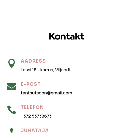
Kontakt
AADRESS

Lossi 15, I korrus, Viljandi
E-POST

tantsutsoon@gmail.com
TELEFON

+372 53738673
JUHATAJA
