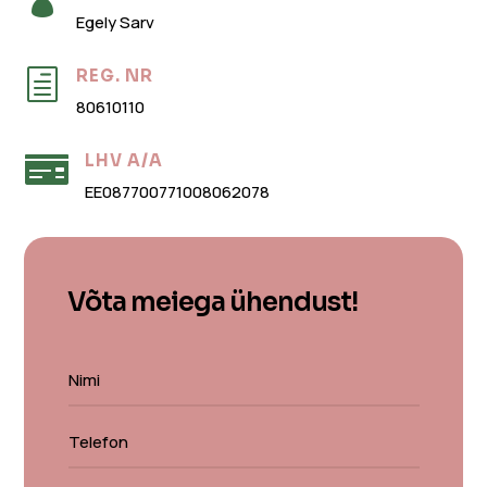
Egely Sarv
REG. NR
h
80610110
LHV A/A

EE087700771008062078
Võta meiega ühendust!