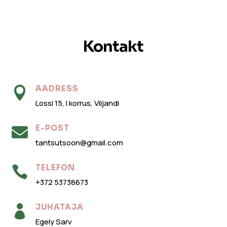
Kontakt
AADRESS

Lossi 15, I korrus, Viljandi
E-POST

tantsutsoon@gmail.com
TELEFON

+372 53738673
JUHATAJA

Egely Sarv