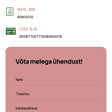
REG. NR
h
80610110
LHV A/A

EE087700771008062078
Võta meiega ühendust!