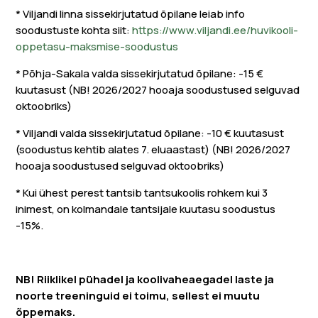
* Viljandi linna sissekirjutatud õpilane leiab info
soodustuste kohta siit:
https://www.viljandi.ee/huvikooli-
oppetasu-maksmise-soodustus
* Põhja-Sakala valda sissekirjutatud õpilane: -15 €
kuutasust (NB! 2026/2027 hooaja soodustused selguvad
oktoobriks)
* Viljandi valda sissekirjutatud õpilane: -10 € kuutasust
(soodustus kehtib alates 7. eluaastast) (NB! 2026/2027
hooaja soodustused selguvad oktoobriks)
* Kui ühest perest tantsib tantsukoolis rohkem kui 3
inimest, on kolmandale tantsijale kuutasu soodustus
-15%.
​​NB! Riiklikel pühadel ja koolivaheaegadel laste ja
noorte treeninguid ei toimu, sellest ei muutu
õppemaks.