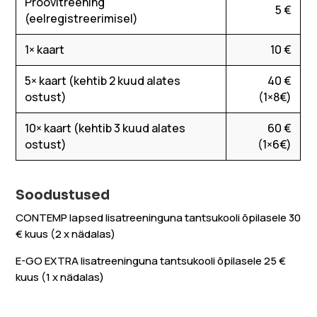
Proovitreening
5 €
(eelregistreerimisel)
1× kaart
10 €
5× kaart (kehtib 2 kuud alates
40 €
ostust)
(1×8€)
10× kaart (kehtib 3 kuud alates
60 €
ostust)
(1×6€)
Soodustused
CONTEMP lapsed lisatreeninguna tantsukooli õpilasele 30
€ kuus (2 x nädalas)
E-GO EXTRA lisatreeninguna tantsukooli õpilasele 25 €
kuus (1 x nädalas)