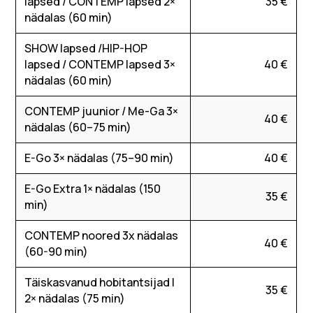
lapsed / CONTEMP lapsed 2×
35 €
nädalas (60 min)
SHOW lapsed /HIP-HOP
lapsed / CONTEMP lapsed 3×
40 €
nädalas (60 min)
CONTEMP juunior / Me-Ga 3×
40 €
nädalas (60–75 min)
E-Go 3× nädalas (75–90 min)
40 €
E-Go Extra 1× nädalas (150
35 €
min)
CONTEMP noored 3x nädalas
40 €
(60-90 min)
Täiskasvanud hobitantsijad I
35 €
2× nädalas (75 min)