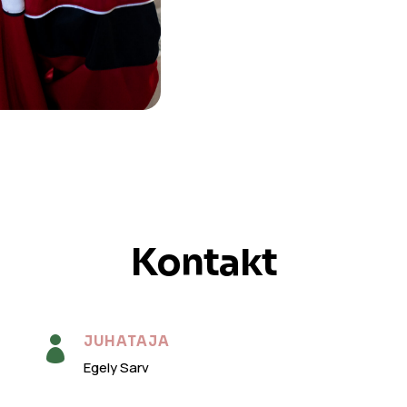
Kontakt
JUHATAJA

Egely Sarv