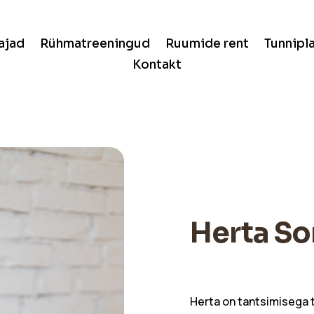
ajad
Rühmatreeningud
Ruumide rent
Tunnipl
Kontakt
Herta So
Herta on tantsimisega 