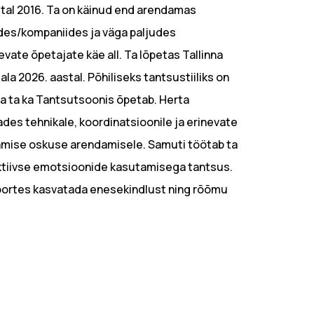
tal 2016. Ta on käinud end arendamas
des/kompaniides ja väga paljudes
ate õpetajate käe all. Ta lõpetas Tallinna
iala 2026. aastal. Põhiliseks tantsustiiliks on
da ta ka Tantsutsoonis õpetab. Herta
des tehnikale, koordinatsioonile ja erinevate
mise oskuse arendamisele. Samuti töötab ta
 aktiivse emotsioonide kasutamisega tantsus.
oortes kasvatada enesekindlust ning rõõmu