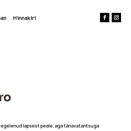
aan
Hinnakiri
ro
tegelenud lapsest peale, aga tänavatantsuga