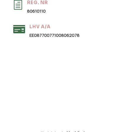
REG. NR
h
80610110
LHV A/A

EE087700771008062078