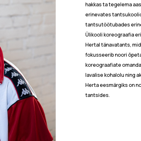
hakkas ta tegelema aas
erinevates tantsukooli
tantsutöötubades erinev
Ülikooli koreograafia er
Hertal tänavatants, mi
fokusseerib noori õpeta
koreograafiate omanda
lavalise kohalolu ning
Herta eesmärgiks on n
tantsides.