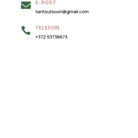
E-POST

tantsutsoon@gmail.com
TELEFON

+372 53738673