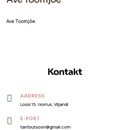
Ave Toomjõe.
Kontakt

AADRESS
Lossi 15, I korrus, Viljandi

E-POST
tantsutsoon@gmail.com