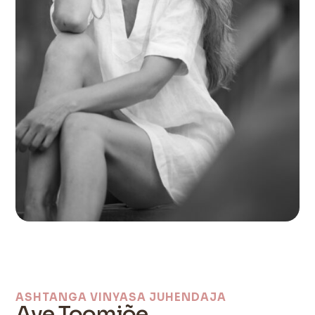
ASHTANGA VINYASA JUHENDAJA
Ave Toomjõe