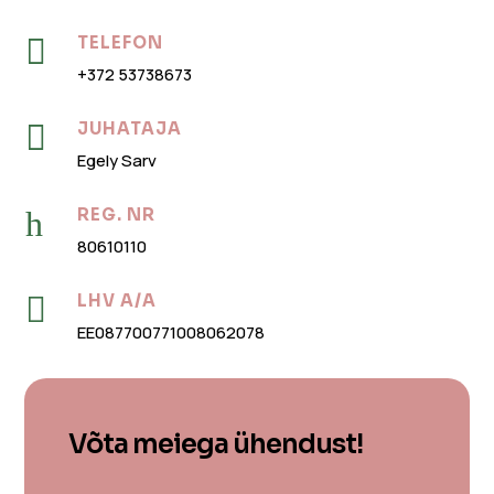

TELEFON
+372 53738673

JUHATAJA
Egely Sarv
h
REG. NR
80610110

LHV A/A
EE087700771008062078
Võta meiega ühendust!